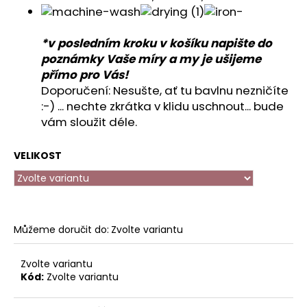
č
u
j
*v posledním kroku v košíku napište do
e
poznámky Vaše míry a my je ušijeme
m
přímo pro Vás!
e
Doporučení: Nesušte, ať tu bavlnu nezničíte
:-) ... nechte zkrátka v klidu uschnout... bude
ZIMNÍ
vám sloužit déle.
SOFTSHELL
KALHOTY
VELIKOST
650
Kč
Můžeme doručit do:
Zvolte variantu
Zvolte variantu
Kód:
Zvolte variantu