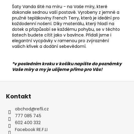
Šaty Vanda šité na míru - na Vaše míry, které
dokonale sednou vaší postavě. Vyrobeny z jemné a
pružné teplákoviny French Terry, která je ideální pro
každodenní nošení. Díky materiálu, který hladí na
dotek a přizpůsobí se každému pohybu, se v těchto
šatech budete cítit jako v bavlnce. Přidali jsme i
elegantní vycpávky v ramenou pro zvýraznění
vašich křivek a dodání sebevědomí.
*v posledním kroku v košíku napište do poznámky
Vaše míry a my je ušijeme přímo pro Vás!
Z
á
Kontakt
p
a
obchod
@
refli.cz
t
777 085 745
í
602 400 332
Facebook RE.F.LI