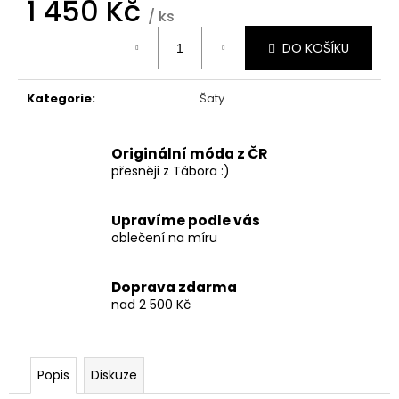
1 450 Kč
/ ks
Měrná
DO KOŠÍKU
cena:
Kategorie
:
Šaty
Originální móda z ČR
přesněji z Tábora :)
Upravíme podle vás
oblečení na míru
Doprava zdarma
nad 2 500 Kč
Popis
Diskuze