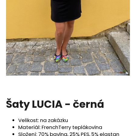
a
j
í
t
?
HLEDAT
D
Šaty LUCIA - černá
o
p
o
Velikost: na zakázku
r
Materiál: FrenchTerry teplákovina
u
Složení: 70% bavlna, 25% PES, 5% elastan