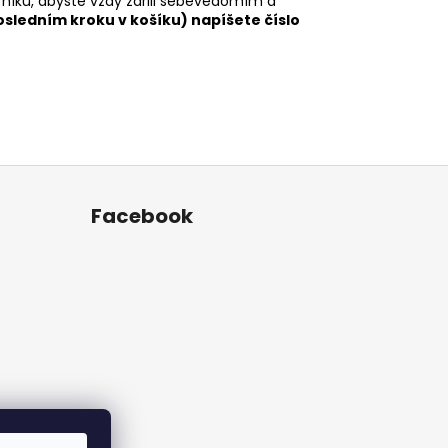
rníku, abyste vždy zářili sebevědomím a
osledním kroku v košíku) napíšete číslo
Facebook