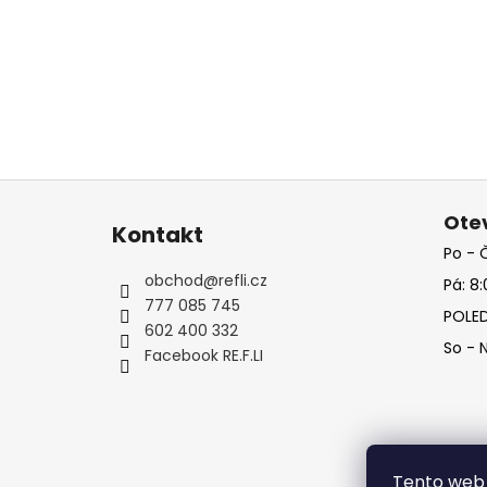
Z
á
Otev
Kontakt
p
Po - Č
a
obchod
@
refli.cz
Pá: 8:
t
777 085 745
POLED
í
602 400 332
So - 
Facebook RE.F.LI
Tento web 