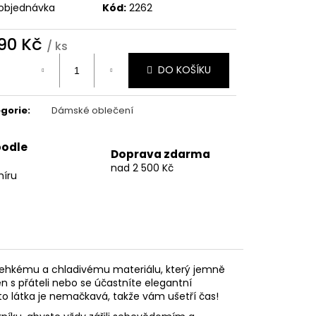
objednávka
Kód:
2262
690 Kč
/ ks
ná
DO KOŠÍKU
:
gorie
:
Dámské oblečení
podle
Doprava zdarma
nad 2 500 Kč
míru
y lehkému a chladivému materiálu, který jemně
 s přáteli nebo se účastníte elegantní
to látka je nemačkavá, takže vám ušetří čas!