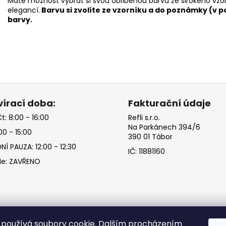
Máte možnost vybrat si svou oblíbenou barvu ze širokého vzo
elegancí.
Barvu si zvolíte ze vzorníku a do poznámky (v p
barvy.
írací doba:
Fakturační údaje
t: 8:00 - 16:00
Refli s.r.o.
Na Parkánech 394/6
00 - 15:00
390 01 Tábor
NÍ PAUZA: 12:00 - 12:30
IČ: 11881160
Ne: ZAVŘENO
používá soubory cookie. Dalším procházením