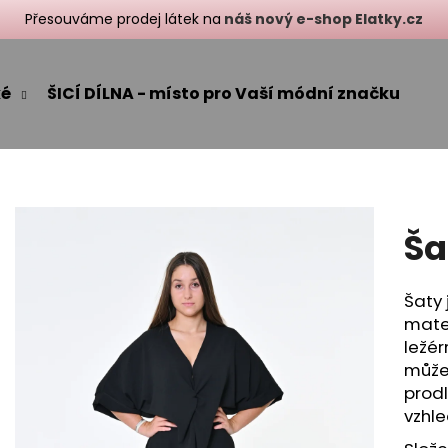
Přesouváme prodej látek na
náš nový e-shop Elatky.cz
ké
ŠICÍ DÍLNA - místo pro Vaší módní značku
Co potřebujete najít?
HLEDAT
Ša
Doporučujeme
Šaty 
mater
ležér
můžet
prodl
vzhle
ZIMNÍ SOFTSHELL KALHOTY
SVETROVÉ KALHO