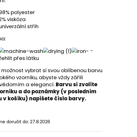
ní:
98% polyester
2% viskóza
univerzální střih
ba:
-
žehlit přes látku
 možnost vybrat si svou oblíbenou barvu
rokého vzorníku, abyste vždy zářili
vědomím a elegancí.
Barvu si zvolíte
zorníku a do poznámky (v posledním
u v košíku) napíšete číslo barvy.
e doručit do:
27.8.2026