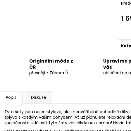
Před
1 
Měr
cena
Kate
Originální móda z
Upravíme 
ČR
vás
přesněji z Tábora :)
oblečení na 
Popis
Diskuze
Tyto šaty jsou nejen stylové, ale i neuvěřitelně pohodlné dík
splývá s každým vaším pohybem. Ať už plánujete relaxační den
společenské události, tyto šaty vás nikdy nezklamou! Navíc ta