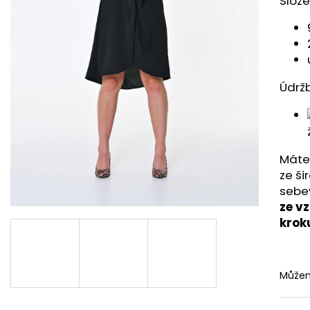
Slože
650 Kč
1 220 Kč
Údrž
Máte
ze ši
sebe
ze v
krok
Můžem