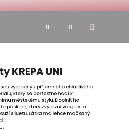
Hledat
Přihlášení
Nákupní
košík
ty KREPA UNI
jsou vyrobeny z příjemného chladivého
iálu, který se perfektně hodí k
nímu městskému stylu. Doplnit ho
e páskem, který zvýrazní váš pas a
ouží siluetu. Látka má lehce mačkaný
d.
TY - BEIGE