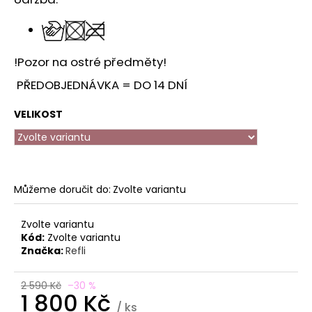
!Pozor na ostré předměty!
PŘEDOBJEDNÁVKA = DO 14 DNÍ
VELIKOST
Můžeme doručit do:
Zvolte variantu
Zvolte variantu
Kód:
Zvolte variantu
Značka:
Refli
2 590 Kč
–30 %
1 800 Kč
/ ks