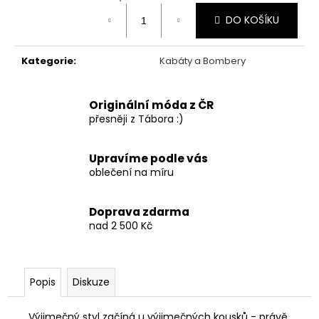
Měrná
DO KOŠÍKU
cena:
Kategorie
:
Kabáty a Bombery
Originální móda z ČR
přesněji z Tábora :)
Upravíme podle vás
oblečení na míru
Doprava zdarma
nad 2 500 Kč
Popis
Diskuze
Výjimečný styl začíná u výjimečných kousků - právě