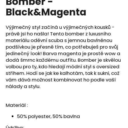
Bomber -
č
u
Black&Magenta
j
e
m
Výjimečný styl začíná u výjimečných kousků -
e
právě jsi ho našla! Tento bomber z luxusního
materiálu oděvní scuba s jemnou bavlněnou
podšívkou je přesně tím, co potřebuješ pro svůj
ZIMNÍ
jedinečný look! Barva magenta je prostě wow a
SOFTSHELL
KALHOTY
dodá šmrnc každému outfitu
. Bomber je skvělou
volbou pro ty, kdo hledají módní styl s oversized
650
Kč
střihem. Hodí se jak ke kalhotám, tak k sukni, což
vám dává možnost kombinovat ho podle vaší
nálady a stylu.
Materiál :
50% polyester, 50% bavlna
Údržba: