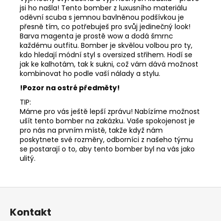
jsi ho našla! Tento bomber z luxusního materiálu
oděvní scuba s jemnou bavlněnou podšívkou je
přesně tím, co potřebuješ pro svůj jedinečný look!
Barva magenta je prostě wow a dodá šmrnc
každému outfitu. Bomber je skvělou volbou pro ty,
kdo hledají módní styl s oversized střihem. Hodí se
jak ke kalhotám, tak k sukni, což vám dává možnost
kombinovat ho podle vaší nálady a stylu.
!Pozor na ostré předměty!
TIP:
Máme pro vás ještě lepší zprávu! Nabízíme možnost
ušít tento bomber na zakázku. Vaše spokojenost je
pro nás na prvním místě, takže když nám
poskytnete své rozměry, odborníci z našeho týmu
se postarají o to, aby tento bomber byl na vás jako
ulitý.
Z
á
Kontakt
p