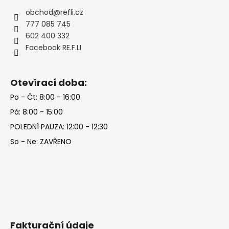
a
obchod
@
refli.cz
t
777 085 745
í
602 400 332
Facebook RE.F.LI
Otevírací doba:
Po - Čt: 8:00 - 16:00
Pá: 8:00 - 15:00
POLEDNÍ PAUZA: 12:00 - 12:30
So - Ne: ZAVŘENO
Fakturační údaje